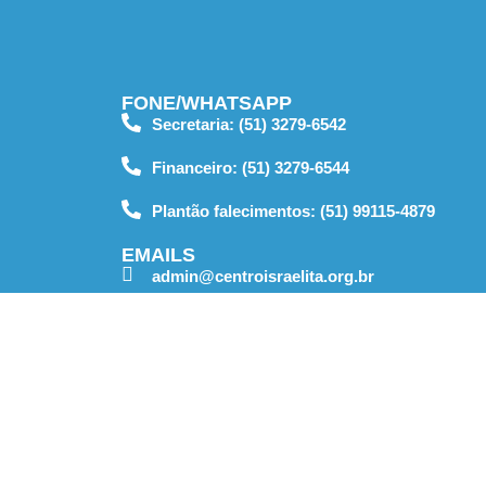
FONE/WHATSAPP
Secretaria: (51) 3279-6542
Financeiro: (51) 3279-6544
Plantão falecimentos: (51) 99115-4879
EMAILS
admin@centroisraelita.org.br
secretaria@centroisraelita.org.br
financeiro@centroisraelota.org.br