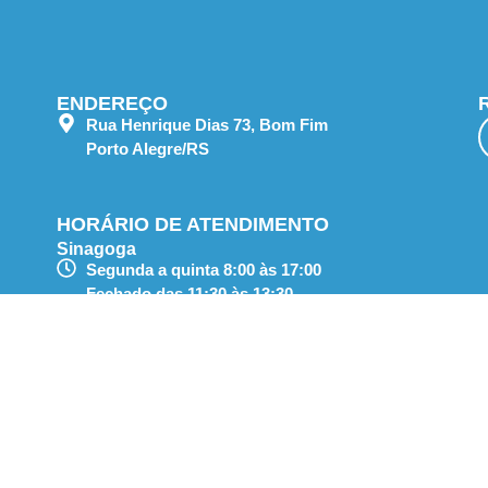
ENDEREÇO
Rua Henrique Dias 73, Bom Fim
Porto Alegre/RS
HORÁRIO DE ATENDIMENTO
Sinagoga
Segunda a quinta 8:00 às 17:00
Fechado das 11:30 às 13:30
Sextas feiras das 8 às 11:30
Cemitérios
Segunda a sexta das 8:00 às 17:00, sem
fechar ao meio dia.
Domingos das 8:00 as 12:00